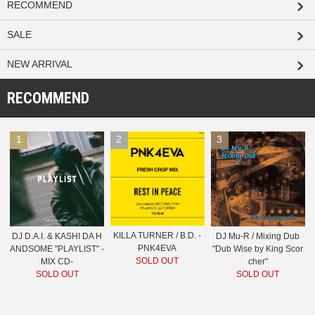
RECOMMEND
SALE
NEW ARRIVAL
RECOMMEND
1
2
3
KILLA TURNER / B.D. -
DJ D.A.I. & KASHI DA H
DJ Mu-R / Mixing Dub
PNK4EVA
ANDSOME "PLAYLIST" -
"Dub Wise by King Scor
SOLD OUT
MIX CD-
cher"
SOLD OUT
SOLD OUT