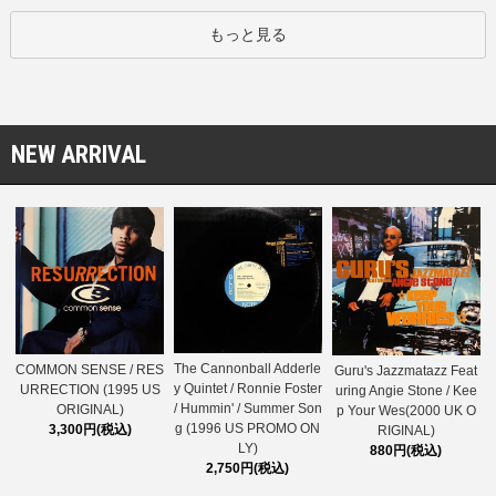
もっと見る
NEW ARRIVAL
The Cannonball Adderle
COMMON SENSE / RES
Guru's Jazzmatazz Feat
y Quintet / Ronnie Foster
URRECTION (1995 US
uring Angie Stone / Kee
/ Hummin' / Summer Son
ORIGINAL)
p Your Wes(2000 UK O
g (1996 US PROMO ON
3,300円(税込)
RIGINAL)
LY)
880円(税込)
2,750円(税込)