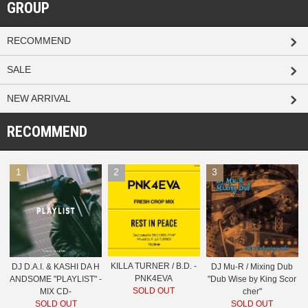
GROUP
RECOMMEND
SALE
NEW ARRIVAL
RECOMMEND
1
2
3
KILLA TURNER / B.D. -
DJ D.A.I. & KASHI DA H
DJ Mu-R / Mixing Dub
PNK4EVA
ANDSOME "PLAYLIST" -
"Dub Wise by King Scor
SOLD OUT
MIX CD-
cher"
SOLD OUT
SOLD OUT