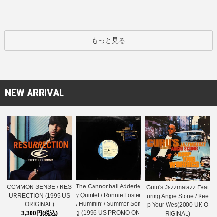
もっと見る
NEW ARRIVAL
The Cannonball Adderle
COMMON SENSE / RES
Guru's Jazzmatazz Feat
y Quintet / Ronnie Foster
URRECTION (1995 US
uring Angie Stone / Kee
/ Hummin' / Summer Son
ORIGINAL)
p Your Wes(2000 UK O
g (1996 US PROMO ON
3,300円(税込)
RIGINAL)