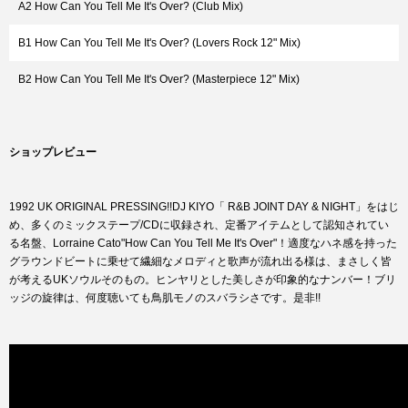
A2 How Can You Tell Me It's Over? (Club Mix)
B1 How Can You Tell Me It's Over? (Lovers Rock 12" Mix)
B2 How Can You Tell Me It's Over? (Masterpiece 12" Mix)
ショップレビュー
1992 UK ORIGINAL PRESSING!!DJ KIYO「 R&B JOINT DAY & NIGHT」をはじ
め、多くのミックステープ/CDに収録され、定番アイテムとして認知されてい
る名盤、Lorraine Cato"How Can You Tell Me It's Over"！適度なハネ感を持った
グラウンドビートに乗せて繊細なメロディと歌声が流れ出る様は、まさしく皆
が考えるUKソウルそのもの。ヒンヤリとした美しさが印象的なナンバー！ブリ
ッジの旋律は、何度聴いても鳥肌モノのスバラシさです。是非!!