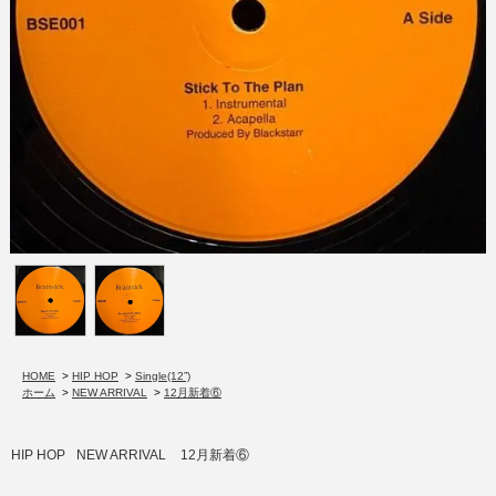
HOME
>
HIP HOP
>
Single(12”)
ホーム
>
NEW ARRIVAL
>
12月新着⑥
HIP HOP
NEW ARRIVAL
12月新着⑥