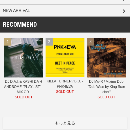
NEW ARRIVAL
RECOMMEND
1
2
3
KILLA TURNER / B.D. -
DJ D.A.I. & KASHI DA H
DJ Mu-R / Mixing Dub
PNK4EVA
ANDSOME "PLAYLIST" -
"Dub Wise by King Scor
SOLD OUT
MIX CD-
cher"
SOLD OUT
SOLD OUT
もっと見る