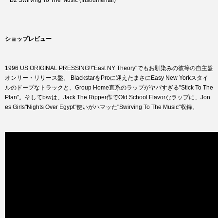
B2 Swirving To The Music (Instrumental)
ショップレビュー
1996 US ORIGINAL PRESSING!!"East NY Theory"でもお馴染みの彼等の自主盤
オンリー・リリース盤。 BlackstarをProに迎えたまさにEasy New Yorkスタイ
ルのドープなトラックと、Group Home直系のラップがヤバすぎる"Stick To The
Plan"。そしてb/wは、Jack The Ripper作でOld School Flavorなラップに、Jon
es Girls"Nights Over Egypt"使いがハマッた"Swirving To The Music"収録。