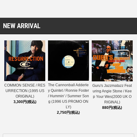
NEW ARRIVAL
The Cannonball Adderle
COMMON SENSE / RES
Guru's Jazzmatazz Feat
y Quintet / Ronnie Foster
URRECTION (1995 US
uring Angie Stone / Kee
/ Hummin' / Summer Son
ORIGINAL)
p Your Wes(2000 UK O
g (1996 US PROMO ON
3,300円(税込)
RIGINAL)
LY)
880円(税込)
2,750円(税込)