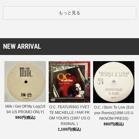
もっと見る
NEW ARRIVAL
Milk / Get Off My Log(19
O.C. FEATURING YVET
O.C. / Born To Live (Ecli
94 US PROMO ONLY)
TE MICHELLE / FAR FR
pse Remix)(1996 US U
990円(税込)
OM YOURS (1997 US O
NKNOW PRESS)
RIGINAL )
880円(税込)
1,100円(税込)