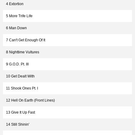
4 Extortion
5 More Trife Life
6 Man Down
7 Can't Get Enough Of It
8 Nighttime Vultures
9 G.O.D. Pt. III
10 Get Dealt With
11 Shook Ones Pt. I
12 Hell On Earth (Front Lines)
13 Give It Up Fast
14 Still Shinin'