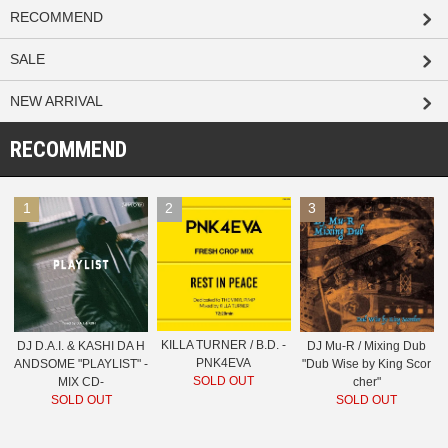
RECOMMEND
SALE
NEW ARRIVAL
RECOMMEND
1
2
3
KILLA TURNER / B.D. -
DJ D.A.I. & KASHI DA H
DJ Mu-R / Mixing Dub
PNK4EVA
ANDSOME "PLAYLIST" -
"Dub Wise by King Scor
SOLD OUT
MIX CD-
cher"
SOLD OUT
SOLD OUT