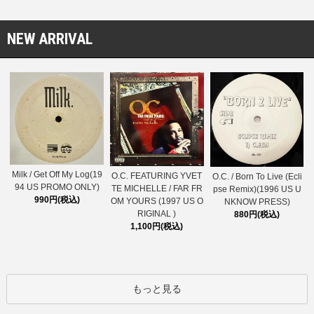
NEW ARRIVAL
Milk / Get Off My Log(19
O.C. FEATURING YVET
O.C. / Born To Live (Ecli
94 US PROMO ONLY)
TE MICHELLE / FAR FR
pse Remix)(1996 US U
990円(税込)
OM YOURS (1997 US O
NKNOW PRESS)
RIGINAL )
880円(税込)
1,100円(税込)
もっと見る