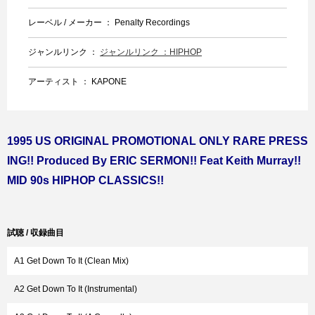
レーベル / メーカー ： Penalty Recordings
ジャンルリンク ：
ジャンルリンク ：HIPHOP
アーティスト ： KAPONE
1995 US ORIGINAL PROMOTIONAL ONLY RARE PRESS
ING!! Produced By ERIC SERMON!! Feat Keith Murray!!
MID 90s HIPHOP CLASSICS!!
試聴 / 収録曲目
A1 Get Down To It (Clean Mix)
A2 Get Down To It (Instrumental)