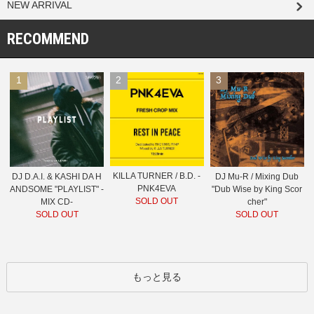
NEW ARRIVAL
RECOMMEND
1
2
3
KILLA TURNER / B.D. -
DJ D.A.I. & KASHI DA H
DJ Mu-R / Mixing Dub
PNK4EVA
ANDSOME "PLAYLIST" -
"Dub Wise by King Scor
SOLD OUT
MIX CD-
cher"
SOLD OUT
SOLD OUT
もっと見る