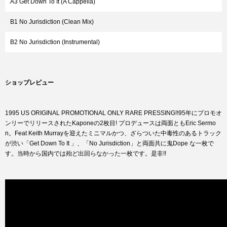
A3 Get Down To It (A Cappella)
B1 No Jurisdiction (Clean Mix)
B2 No Jurisdiction (Instrumental)
ショップレビュー
1995 US ORIGINAL PROMOTIONAL ONLY RARE PRESSING!!95年にプロモオ
ンリーでリリースされたKaponeの2枚目! プロデュースは両面ともEric Sermo
n。Feat Keith Murrayを迎えたミニマルかつ、ざらついた中毒性のあるトラック
が渋い「Get Down To It 」、「No Jurisdiction」と両面共に鬼Dope な一枚で
す。当時から国内では殆ど出回らなかった一枚です。是非!!