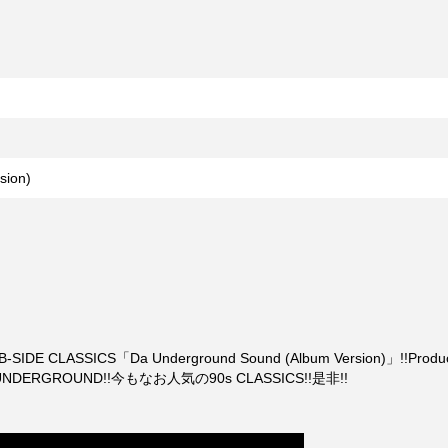
sion)
-SIDE CLASSICS「Da Underground Sound (Album Version)」!!Pr
NDERGROUND!!今もなお人気の90s CLASSICS!!是非!!