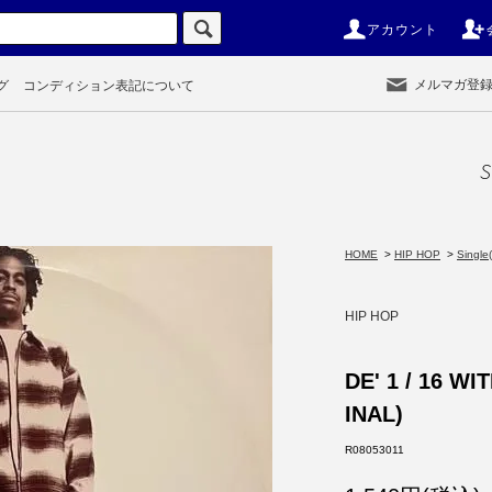
アカウント
メルマガ登
グ
コンディション表記について
S
HOME
>
HIP HOP
>
Single(
HIP HOP
DE' 1 / 16 W
INAL)
R08053011