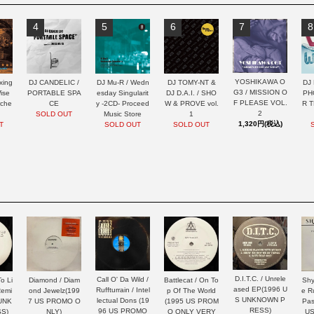
4
5
6
7
8
YOSHIKAWA O
xing
DJ CANDELIC /
DJ Mu-R / Wedn
DJ TOMY-NT &
DJ 
G3 / MISSION O
ise
PORTABLE SPA
esday Singularit
DJ D.A.I. / SHO
PH
F PLEASE VOL.
rche
CE
y -2CD- Proceed
W & PROVE vol.
R 
2
SOLD OUT
Music Store
1
1,320円(税込)
T
SOLD OUT
SOLD OUT
D.I.T.C. / Unrele
Call O' Da Wild /
Diamond / Diam
Battlecat / On To
o Li
Shy
ased EP(1996 U
Ruffturrain / Intel
ond Jewelz(199
p Of The World
Remi
e R
S UNKNOWN P
lectual Dons (19
7 US PROMO O
(1995 US PROM
 UNK
Pas
RESS)
96 US PROMO
NLY)
O ONLY VERY
S)
US