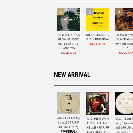
1
2
3
DJ D.A.I. & KAS
KILLA TURNER /
DJ Mu-R / Mi
HI DA HANDSO
B.D. - PNK4EVA
Dub "Dub W
ME "PLAYLIST"
SOLD OUT
by King Sco
-MIX CD-
r"
SOLD OUT
SOLD OU
NEW ARRIVAL
Milk / Get Off My
O.C. FEATURIN
O.C. / Born T
Log(1994 US P
G YVETTE MIC
ve (Eclipse 
ROMO ONLY)
HELLE / FAR FR
x)(1996 US
990円(税込)
OM YOURS (19
NOW PRES