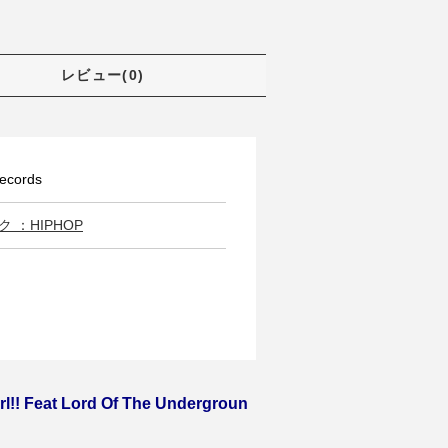
レビュー(0)
cords
 ：HIPHOP
! Feat Lord Of The Undergroun