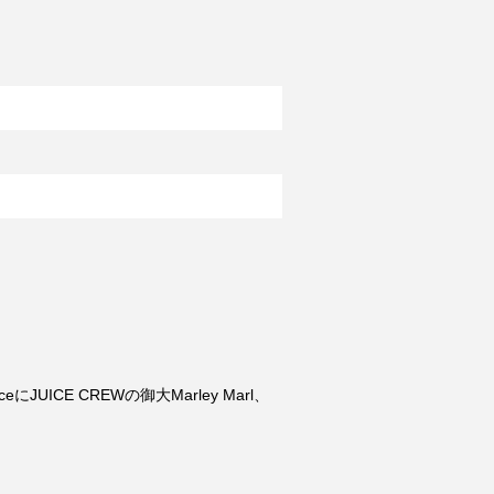
oduceにJUICE CREWの御大Marley Marl、