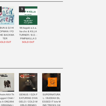
9
BUN & DJ HI
Mr.Itagaki a.k.a.
OPMAN / FO
Ita-cho & KILLA
THE BACKWA
TURNER / B.D. -
TER
PIMP&KILLA 3
SOLD OUT
SOLD OUT
heim AKA Th
GENIUS / GZA F
SUPERNATURA
ugged Child /
EATURING D'AN
L / BUDDAH BL
s It Off(1994
GELO / COLD W
ESSED IT b/w M
 ORIGINAL)
ORLD (REMIX)
IND TRICKS (19