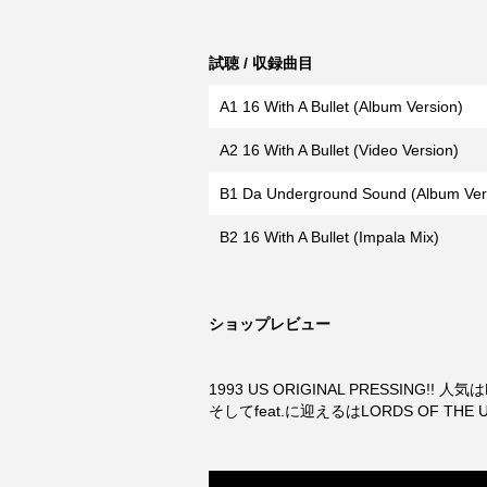
試聴 / 収録曲目
A1 16 With A Bullet (Album Version)
A2 16 With A Bullet (Video Version)
B1 Da Underground Sound (Album Ver
B2 16 With A Bullet (Impala Mix)
ショップレビュー
1993 US ORIGINAL PRESSING!! 人気はB
そしてfeat.に迎えるはLORDS OF THE U